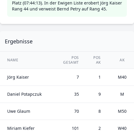
Platz (07:44:13). In der Ewigen Liste erobert Jörg Kaiser
Rang 44 und verweist Bernd Petry auf Rang 45.
Ergebnisse
POS
POS
NAME
AK
GESAMT
AK
Jörg Kaiser
7
1
M40
Daniel Potapczuk
35
9
M
Uwe Glaum
70
8
M50
Miriam Kiefer
101
2
W40