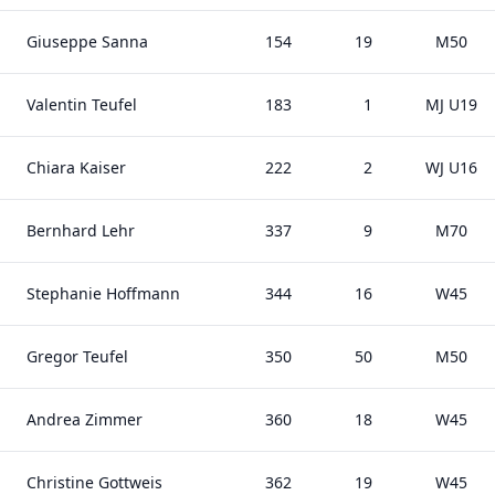
Giuseppe Sanna
154
19
M50
Valentin Teufel
183
1
MJ U19
Chiara Kaiser
222
2
WJ U16
Bernhard Lehr
337
9
M70
Stephanie Hoffmann
344
16
W45
Gregor Teufel
350
50
M50
Andrea Zimmer
360
18
W45
Christine Gottweis
362
19
W45