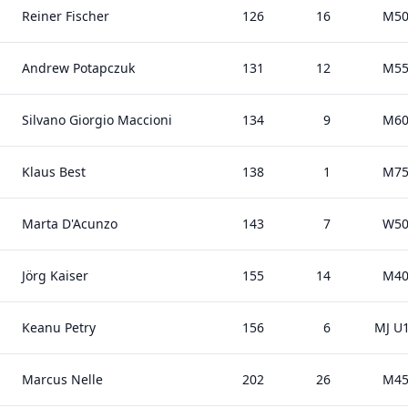
Reiner Fischer
126
16
M5
Andrew Potapczuk
131
12
M5
Silvano Giorgio Maccioni
134
9
M6
Klaus Best
138
1
M7
Marta D'Acunzo
143
7
W5
Jörg Kaiser
155
14
M4
Keanu Petry
156
6
MJ U
Marcus Nelle
202
26
M4