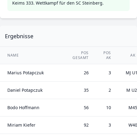
Keims 333. Wettkampf für den SC Steinberg.
Ergebnisse
POS
POS
NAME
AK
GESAMT
AK
Marius Potapczuk
26
3
MJ U
Daniel Potapczuk
35
2
M U2
Bodo Hoffmann
56
10
M4
Miriam Kiefer
92
3
W4