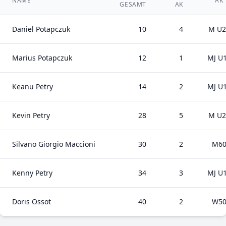
NAME
AK
GESAMT
AK
Daniel Potapczuk
10
4
M U2
Marius Potapczuk
12
1
MJ U
Keanu Petry
14
2
MJ U
Kevin Petry
28
5
M U2
Silvano Giorgio Maccioni
30
2
M6
Kenny Petry
34
3
MJ U
Doris Ossot
40
2
W5