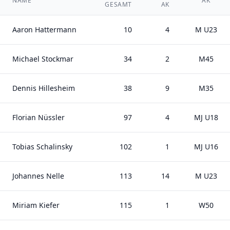
NAME
AK
GESAMT
AK
Aaron Hattermann
10
4
M U23
Michael Stockmar
34
2
M45
Dennis Hillesheim
38
9
M35
Florian Nüssler
97
4
MJ U18
Tobias Schalinsky
102
1
MJ U16
Johannes Nelle
113
14
M U23
Miriam Kiefer
115
1
W50