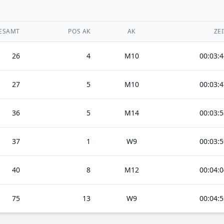
ESAMT
POS AK
AK
ZE
26
4
M10
00:03:4
27
5
M10
00:03:4
36
5
M14
00:03:5
37
1
W9
00:03:5
40
8
M12
00:04:0
75
13
W9
00:04:5