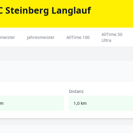
C Steinberg Langlauf
AllTime.50
meister
Jahresmeister
AllTime.100
Ultra
Distanz
im
1,0 km