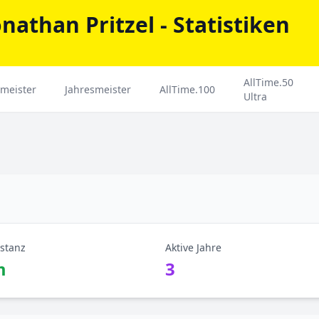
nathan Pritzel - Statistiken
AllTime.50
meister
Jahresmeister
AllTime.100
Ultra
stanz
Aktive Jahre
m
3