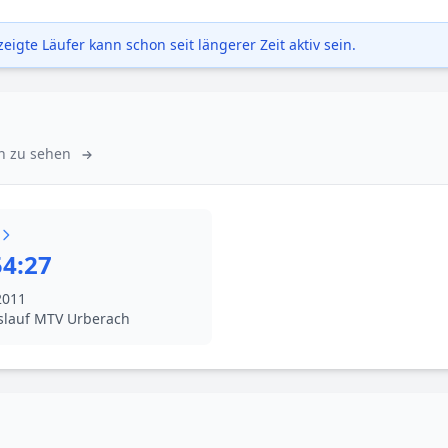
igte Läufer kann schon seit längerer Zeit aktiv sein.
ken zu sehen
54:27
2011
kslauf MTV Urberach