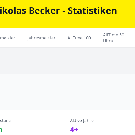
ikolas Becker - Statistiken
AllTime.50
meister
Jahresmeister
AllTime.100
Ultra
stanz
Aktive Jahre
m
4+