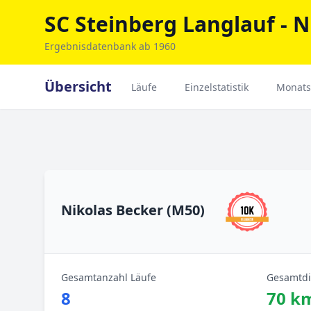
SC Steinberg Langlauf - N
Ergebnisdatenbank ab 1960
Übersicht
Läufe
Einzelstatistik
Monats
Nikolas Becker (M50)
Gesamtanzahl Läufe
Gesamtdi
8
70 k